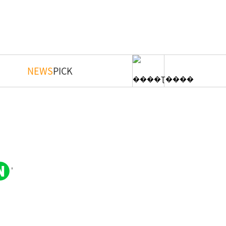
NEWS
PICK
'