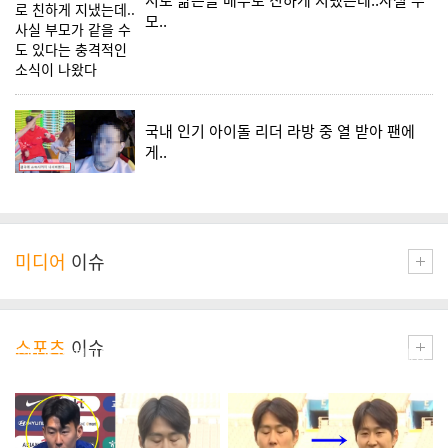
모..
국내 인기 아이돌 리더 라방 중 열 받아 팬에
게..
미디어
이슈
스포츠
이슈
[속보] IS 챔피언스리그 8강 경기
'귀네슈 한국 국대 감독 루머' 대놓
장 습격 예고.."..
고 클린스만 저격하..