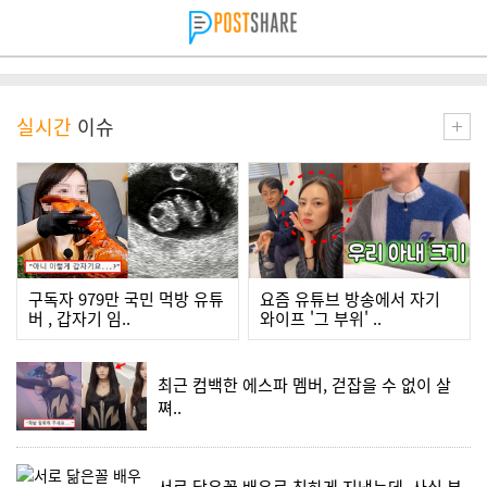
실시간
이슈
구독자 979만 국민 먹방 유튜
요즘 유튜브 방송에서 자기
버 , 갑자기 임..
와이프 '그 부위' ..
최근 컴백한 에스파 멤버, 걷잡을 수 없이 살
쪄..
서로 닮은꼴 배우로 친하게 지냈는데..사실 부