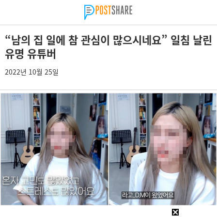
“남의 집 일에 참 관심이 많으시네요” 일침 날린
유명 유튜버
2022년 10월 25일