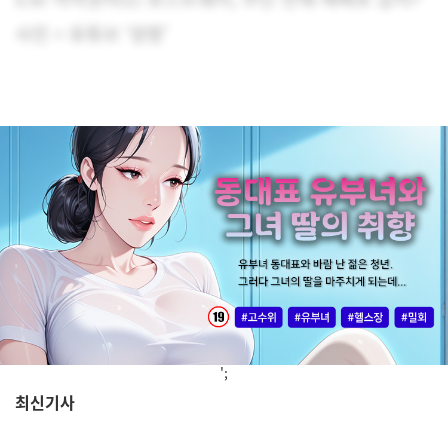
사진 = 유튜브 ‘양팡’
';
최신기사
,