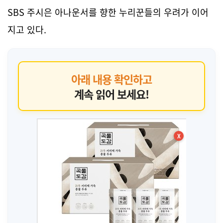
SBS 주시은 아나운서를 향한 누리꾼들의 우려가 이어
지고 있다.
아래 내용 확인하고
계속 읽어 보세요!
X