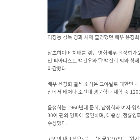
이창동 감독 영화 시에 출연했던 배우 윤정희
알츠하이머 치매를 겪던 영화배우 윤정희가 20
인 피아니스트 백건우와 딸 백진희 씨와 함
마감했다.
배우 윤정희 별세 소식은 그야말로 대한민국 
산에서 태어나 조선대 영문학과 재학 중 12
윤정희는 1960년대 문희, 남정희와 여자 영
30여 편의 영화에 출연하며, 대종상, 청룡
수상했다.
고인의 대표작으로는 ‘신궁'(1979), ‘위기의 