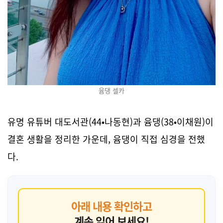
윰댕 셀카
유명 유튜버 대도서관(44·나동현)과 윰댕(38·이채원)이
결혼 생활을 정리한 가운데, 윰댕이 직접 심경을 전했
다.
아래 내용 확인하고
계속 읽어 보세요!