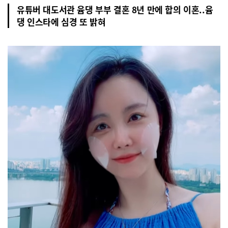
유튜버 대도서관 윰댕 부부 결혼 8년 만에 합의 이혼..윰
댕 인스타에 심경 또 밝혀