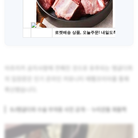
아프리카 공지사항에 전해진 것으로 유추되는 탱글다희
의 입장문은 인기 온라인 커뮤니티 에펨코리아를 통해
확산됐습니다.
BJ탱글다희 수술 부자용 사진 공개… 누리꾼들 화들짝