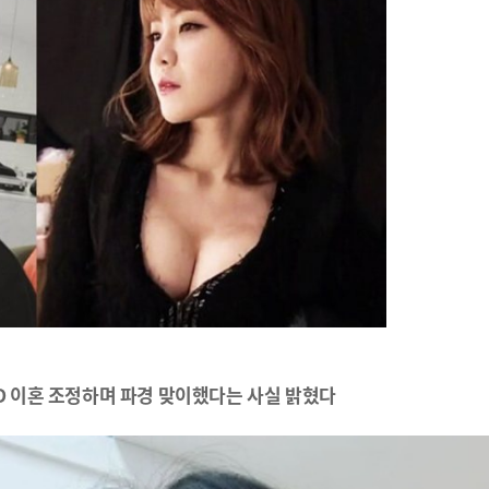
PD 이혼 조정하며 파경 맞이했다는 사실 밝혔다