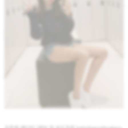
김주영 에디터 [제보 및 보도자료 help@goodmakers.