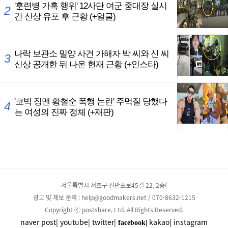
서울특별시 서초구 신반포로45길 22, 2층(
광고 및 제보 문의 : help@goodmakers.net / 070-8632-1215
Copyright ⓒ postshare, Ltd. All Rights Reserved.
naver post|
youtube|
twitter|
kakao|
instagram
facebook|