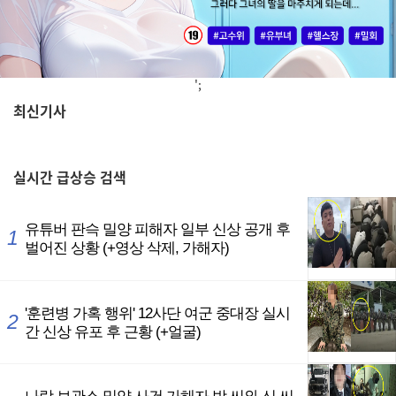
';
최신기사
,
실시간
급상승 검색