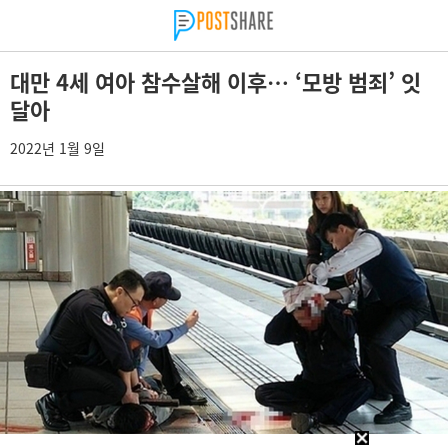
대만 4세 여아 참수살해 이후… ‘모방 범죄’ 잇
달아
2022년 1월 9일