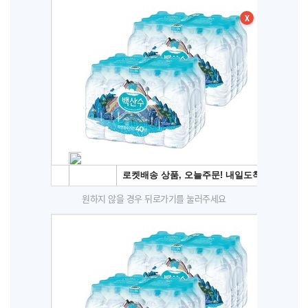
X
원하지 않을 경우 뒤로가기를 눌러주세요