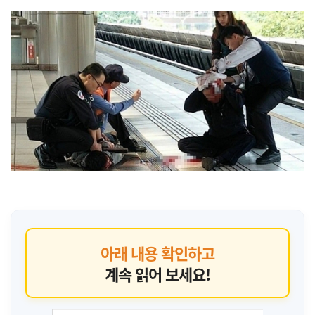
아래 내용 확인하고
계속 읽어 보세요!