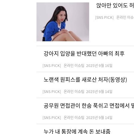
앉아만 있어도 
[SNS PICK]
온라인 이슈
강아지 입양을 반대했던 아빠의 최후
[SNS PICK]
온라인 이슈팀
2025년 9월 16일
노랜색 원피스를 새로산 처자(동영상)
[SNS PICK]
온라인 이슈팀
2025년 9월 14일
공무원 면접관이 한숨 푹쉬고 면접에서 
[SNS PICK]
온라인 이슈팀
2025년 9월 14일
누가 내 통장에 계속 돈 보내줌