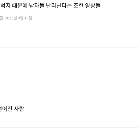
허벅지 때문에 남자들 난리난다는 조현 영상들
팀
2025년 9월 16일
떨어진 사람