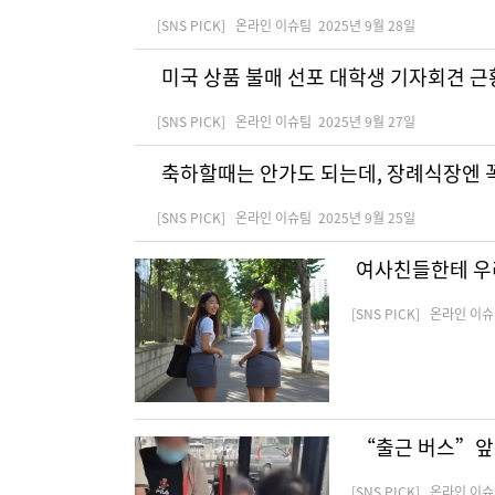
[SNS PICK]
온라인 이슈팀
2025년 9월 28일
미국 상품 불매 선포 대학생 기자회견 근
[SNS PICK]
온라인 이슈팀
2025년 9월 27일
축하할때는 안가도 되는데, 장례식장엔 
[SNS PICK]
온라인 이슈팀
2025년 9월 25일
여사친들한테 우
[SNS PICK]
온라인 이슈
“출근 버스”앞문
[SNS PICK]
온라인 이슈