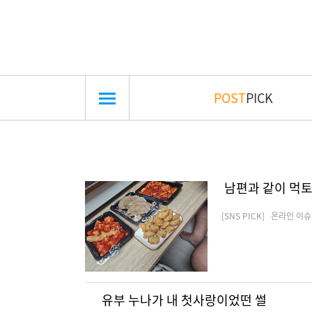
POST
PICK
남편과 같이 먹토
[SNS PICK]
온라인 이슈
유부 누나가 내 첫사랑이었떤 썰