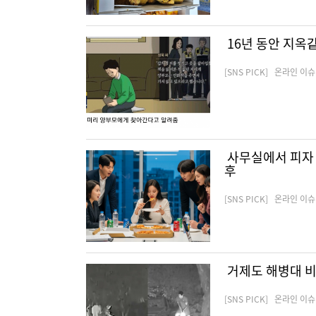
16년 동안 지옥
[SNS PICK]
온라인 이슈
사무실에서 피자 
후
[SNS PICK]
온라인 이슈
거제도 해병대 비
[SNS PICK]
온라인 이슈