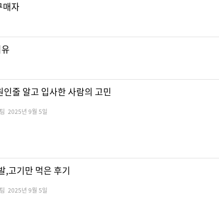
구매자
이유
만원인줄 알고 입사한 사람의 고민
팀
2025년 9월 5일
발,고기만 먹은 후기
팀
2025년 9월 5일