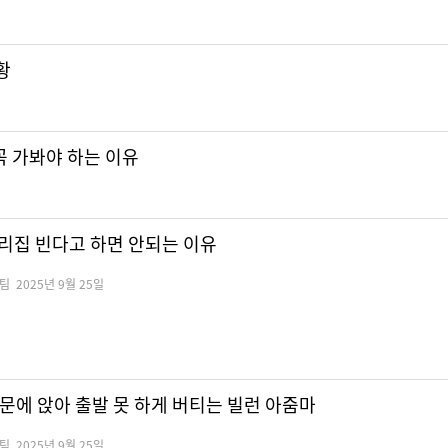
황
꼭 가봐야 하는 이유
리집 빈다고 하면 안되는 이유
팀
2025년 9월 25일
에 앉아 출발 못 하게 버티는 빌런 아줌마
팀
2025년 9월 25일