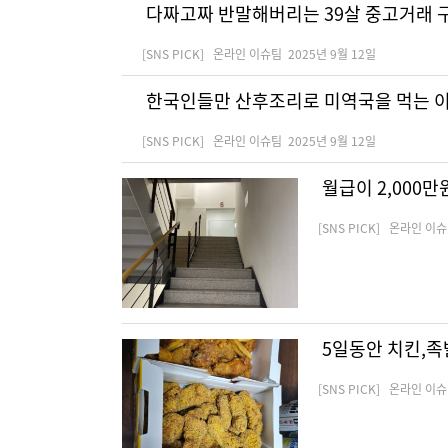
다짜고짜 반말해버리는 39살 중고거래 
[SNS PICK]
온라인 이슈팀
2025년 9월 12일
한국인들만 산후조리로 미역국을 먹는 
[SNS PICK]
온라인 이슈팀
2025년 9월 12일
월급이 2,000
[SNS PICK]
온라인 이슈
5일동안 치킨,족
[SNS PICK]
온라인 이슈