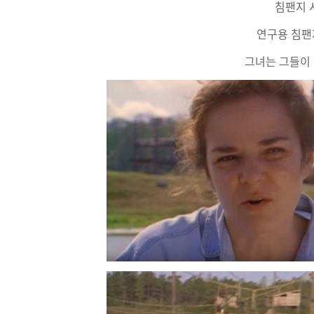
침팬지 
연구용 침팬
그녀는 그들이 