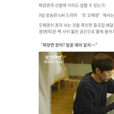
짜장면과 신발에 이리도 설렐 수 있는가.
9일 방송된 tvN 드라마 ‘또 오해영’에서
오해영이 혼자 사는 것을 확인한 중국집 배달
경(에릭)은 벽 사이 뚫린 공간으로 불쑥 들
“짜장면 왔어? 말을 해야 알지~~”