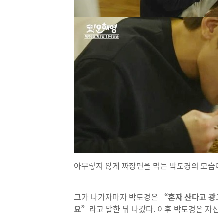
아무렇지 않게 짜장면을 먹는 박도경의 모습에
그가 나가자마자 박도경은
“혼자 산다고 광고
요”
라고 말한 뒤 나갔다. 이후 박도경은 자