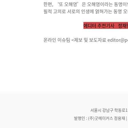
한편, ‘또 오해영’은 오해영이라는 동명이인
필적 고의로 서로의 인생에 얽혀가는 동명 오
에디터 추천기사
정채연
온라인 이슈팀 <제보 및 보도자료 editor@post
서울시 강남구 학동로1길 21
발행인 : (주)굿메이커스 정용재 | 편