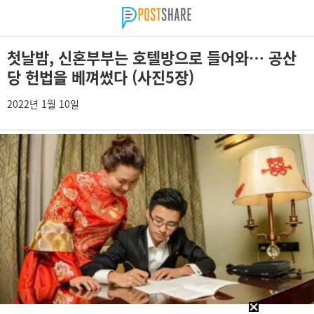
첫날밤, 신혼부부는 호텔방으로 들어와… 공산
당 헌법을 베껴썼다 (사진5장)
2022년 1월 10일