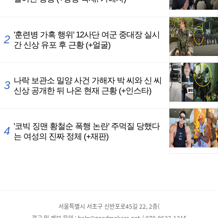
서울특별시 서초구 신반포로45길 22, 2층(
광고 및 제보 문의 : help@goodmakers.net / 070-8632-1215