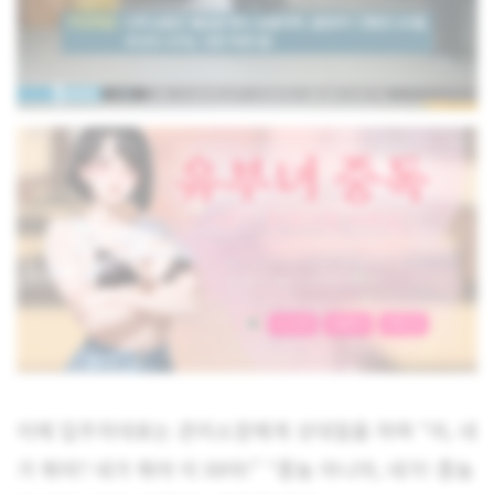
이에 입주자대표는 관리소장에게 삿대질을 하며 “야, 네
가 뭐야? 네가 뭐야 이 XX야!” “종놈 아니야, 네가! 종놈