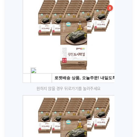
X
원하지 않을 경우 뒤로가기를 눌러주세요