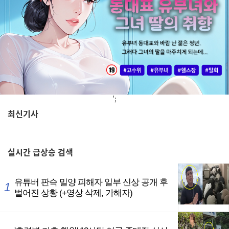
';
최신기사
,
실시간
급상승 검색