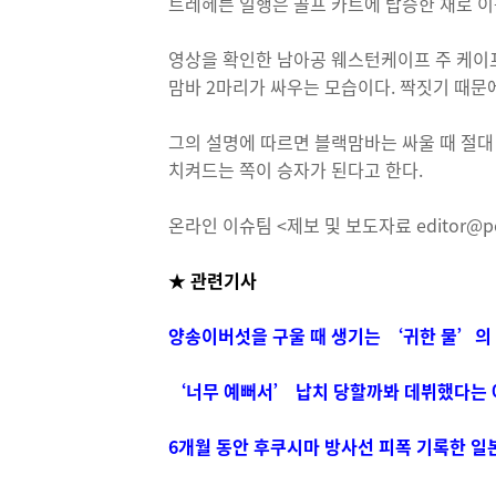
트레헤른 일행은 골프 카트에 탑승한 채로 이
영상을 확인한 남아공 웨스턴케이프 주 케이
맘바 2마리가 싸우는 모습이다. 짝짓기 때문
그의 설명에 따르면 블랙맘바는 싸울 때 절대
치켜드는 쪽이 승자가 된다고 한다.
온라인 이슈팀 <제보 및 보도자료 editor@pos
★ 관련기사
양송이버섯을 구울 때 생기는 ‘귀한 물’의
‘너무 예뻐서’ 납치 당할까봐 데뷔했다는
6개월 동안 후쿠시마 방사선 피폭 기록한 일본