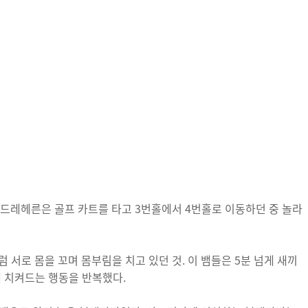
라 드레헤른은 골프 카트를 타고 3번홀에서 4번홀로 이동하던 중 놀라
 서로 몸을 꼬며 몸부림을 치고 있던 것. 이 뱀들은 5분 넘게 새끼
게 치켜드는 행동을 반복했다.