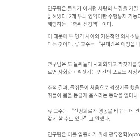
연구팀은 들쥐가 이처럼 사랑의 느낌을 가질 
밝혀냈다. 2개 두뇌 영역이란 수행통제 기능
해당하는 ‘측위 신경핵’이다.
이 때문에 두 영역 사이의 기본적인 의사소통
다는 것이다. 류 교수는 “유대감은 애정을
연구팀은 또 들쥐들이 사회화되고 짝짓기를 함
르면 사회화·짝짓기는 인간의 포르노 시청과
추적 결과, 들쥐들이 처음으로 짝짓기를 했을
쥐들이 몸을 둥글게 움츠리는 동작을 얼마나 
류 교수는 “신경회로가 행동을 바꾸는 데 관
갖게 할 수도 있다”고 말했다.
연구팀은 이를 입증하기 위해 광유전학(optog