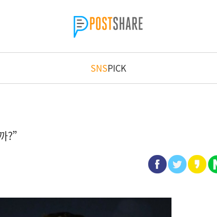
SNS
PICK
까?”