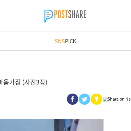
SNS
PICK
마음가짐 (사진3장)