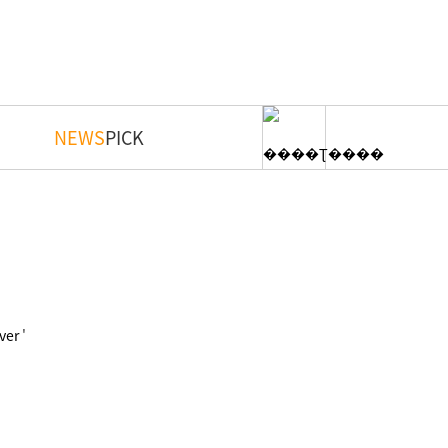
NEWS
PICK
'