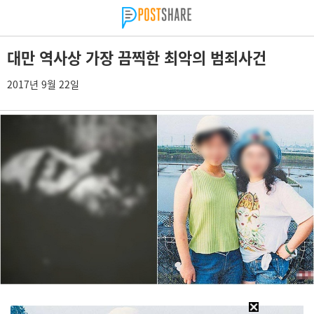
대만 역사상 가장 끔찍한 최악의 범죄사건
2017년 9월 22일