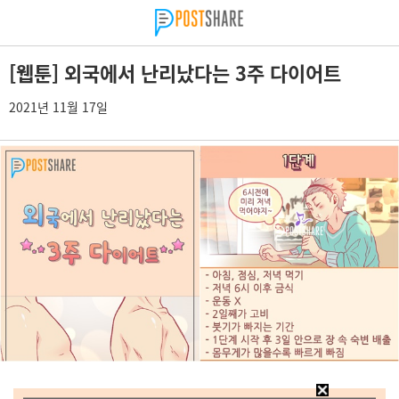
[웹툰] 외국에서 난리났다는 3주 다이어트
2021년 11월 17일