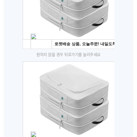
원하지 않을 경우 뒤로가기를 눌러주세요