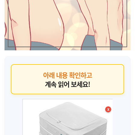
아래 내용 확인하고
계속 읽어 보세요!
X