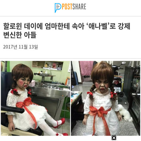
할로윈 데이에 엄마한테 속아 ‘애나벨’로 강제
변신한 아들
2017년 11월 13일