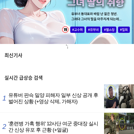
';
최신기사
,
실시간
급상승 검색