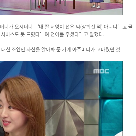
머니가 오시더니 ‘내 딸 서영이 선우 씨(장희진 역) 아니냐’고 물
 서비스도 못 드렸다’며 전어를 주셨다”고 말했다.
 대신 조연인 자신을 알아봐 준 가게 아주머니가 고마웠던 것.