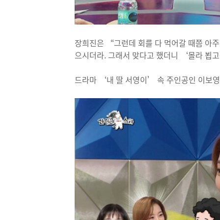
장희진은 “그런데 회를 다 먹어갈 때쯤 아주
으시더라. 그래서 맞다고 했더니 ‘몰라 뵙고
드라마 ‘내 딸 서영이’ 속 주인공인 이보영