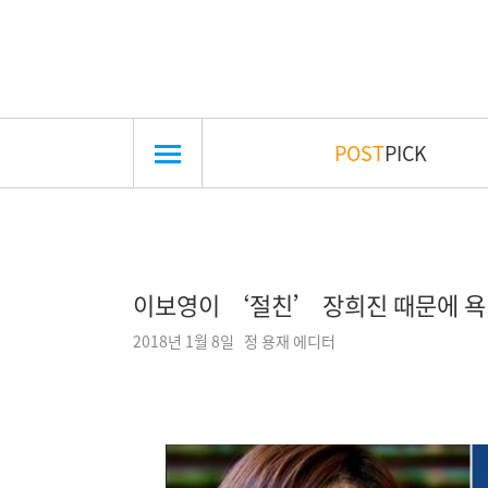
POST
PICK
이보영이 ‘절친’ 장희진 때문에 욕먹고
2018년 1월 8일 정 용재 에디터