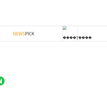
NEWS
PICK
'