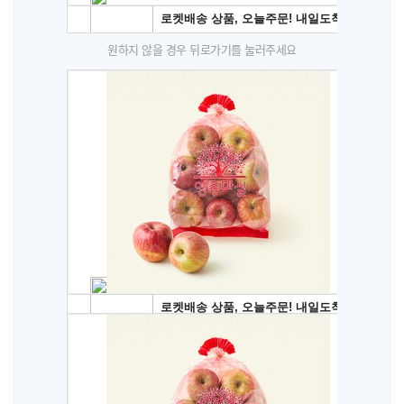
원하지 않을 경우 뒤로가기를 눌러주세요