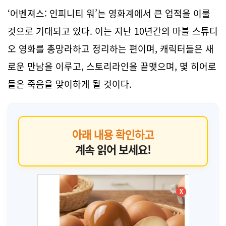
‘어벤져스: 인피니티 워’는 영화계에서 큰 업적을 이룰
것으로 기대되고 있다. 이는 지난 10년간의 마블 스튜디
오 영화를 총망라하고 정리하는 편이며, 캐릭터들은 새
로운 만남을 이루고, 스토리라인을 끝맺으며, 몇 히어로
들은 죽음을 맞이하게 될 것이다.
아래 내용 확인하고
계속 읽어 보세요!
X