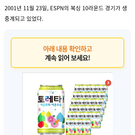
2001년 11월 23일, ESPN의 복싱 10라운드 경기가 생
중계되고 있었다.
아래 내용 확인하고
계속 읽어 보세요!
X