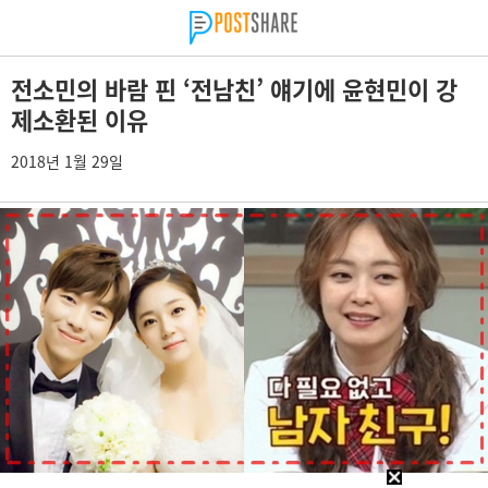
전소민의 바람 핀 ‘전남친’ 얘기에 윤현민이 강
제소환된 이유
2018년 1월 29일