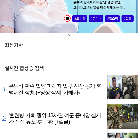
';
최신기사
,
실시간
급상승 검색