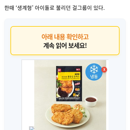
한때 ‘생계형’ 아이돌로 불리던 걸그룹이 있다.
아래 내용 확인하고
계속 읽어 보세요!
X