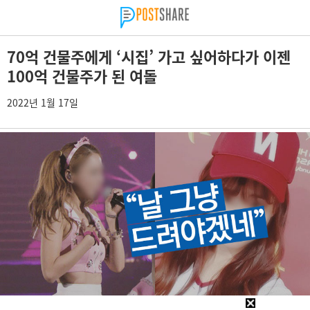
70억 건물주에게 ‘시집’ 가고 싶어하다가 이젠
100억 건물주가 된 여돌
2022년 1월 17일