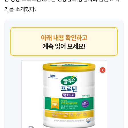
가를 소개했다.
아래 내용 확인하고
계속 읽어 보세요!
X