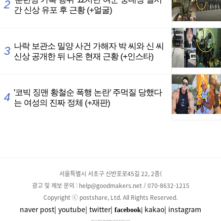
서울특별시 서초구 신반포로45길 22, 2층(
광고 및 제보 문의 : help@goodmakers.net / 070-8632-1215
Copyright ⓒ postshare, Ltd. All Rights Reserved.
naver post|
youtube|
twitter|
kakao|
instagram
facebook|
파트너스 활동을 통해 일정액의 수수료를 제공받을 수 있음