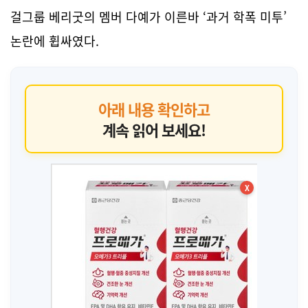
걸그룹 베리굿의 멤버 다예가 이른바 ‘과거 학폭 미투’
논란에 휩싸였다.
아래 내용 확인하고
계속 읽어 보세요!
X