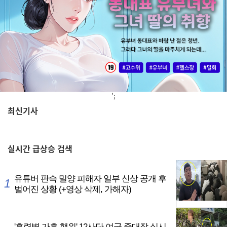
';
최신기사
,
실시간
급상승 검색