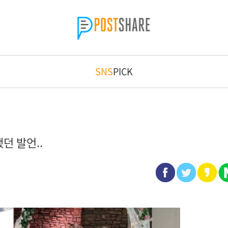
SNS
PICK
던 발언..