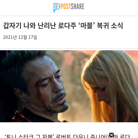
갑자기 나와 난리난 로다주 ‘마블’ 복귀 소식
2021년 12월 17일
‘토니 스타크 그 자체’ 로버트 다우니 주니어(이하 로다