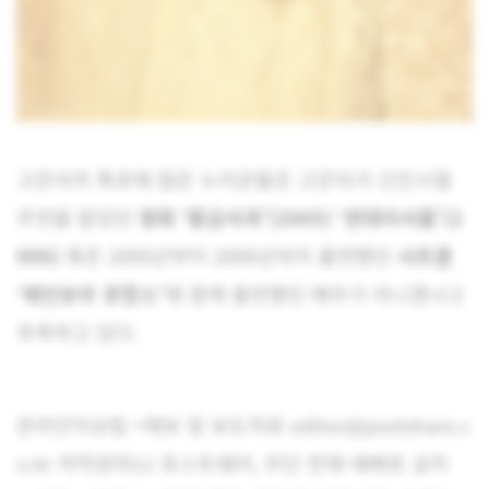
고은아의 폭로에 많은 누리꾼들은 고은아가 신인시절
주연을 맡았던
영화 ‘황금사과'(2005) ‘썬데이서울'(2
006)
혹은 2005년부터 2006년까지 출연했던
시트콤
‘레인보우 로망스’
에 함께 출연했던 배우가 아니겠냐고
추측하고 있다.
온라인이슈팀 <제보 및 보도자료 editor@postshare.c
o.kr 저작권자(c) 포스트쉐어, 무단 전재-재배포 금지