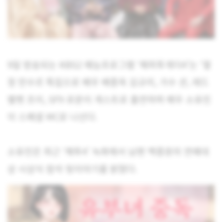
9일 방송되는 KBS2 예능프로그램 ‘해피투게더4’는 ‘열
정 만수르 특집으로 배우 배종옥 김규리, 가수 션, 레드
벨벳 조이, SF9 로운이 게스트로 출연하며 배우 소유진
이 스페셜 MC로 나선다.
소유진은 최근 ‘해투4’ 녹화에서 남편 백종원의 연예대
상 시상식 참석 뒷이야기를 밝혔다.