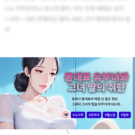
o.kr 저작권자(c) 포스트쉐어, 무단 전재-재배포 금지
> 사진 = SBS 연예대상 캡처, KBS 2TV 해피투게더4 캡
처
';