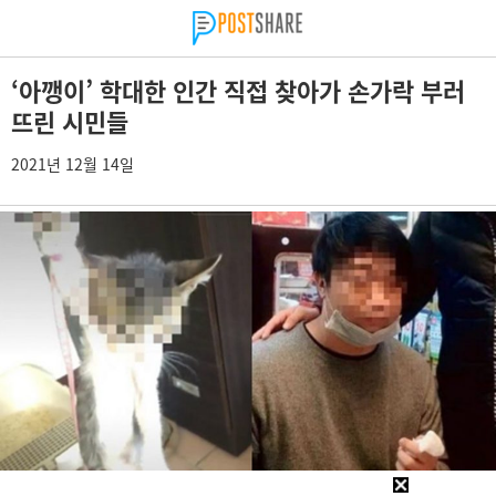
‘아깽이’ 학대한 인간 직접 찾아가 손가락 부러
뜨린 시민들
2021년 12월 14일