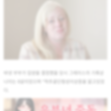
바넷 부부가 입양을 결정했을 당시 그레이스의 기록상
나이는 8살이었으며 *척추골단형성이상증을 앓고있었
다.