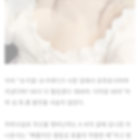
이어 “슈가걸! 슈가데디가 사준 집에서 호위호식하며
지낸다며? XX가 다 헐었겠다 개XX야. 더러운 XX아”라
며 성.희.롱 발언을 서슴지 않았다.
허위사실로 자신을 맹비난하는 A 씨의 글에 김나정 아
나운서는 “삐뚤어진 열등감 표출의 적절한 예”라고 맞