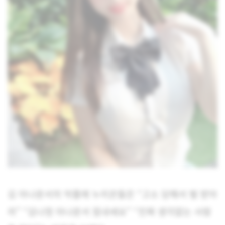
김 아나운서의 악플에 누리꾼들은 “고소 당해서 벌 받아
라” “김나정 아나운서 힘내세요” “진짜 생각없는 사람