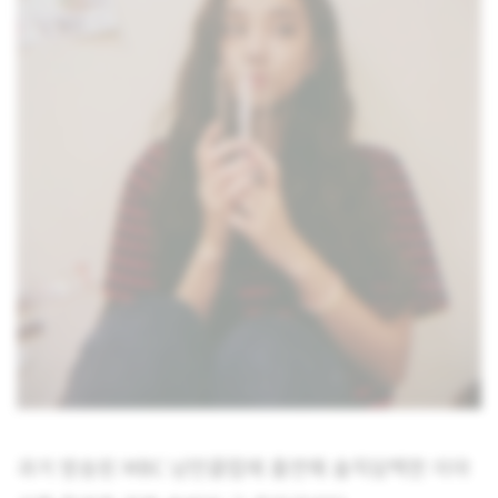
과거 방송된 MBC 낭만클럽에 출연해 솔직담백한 이야