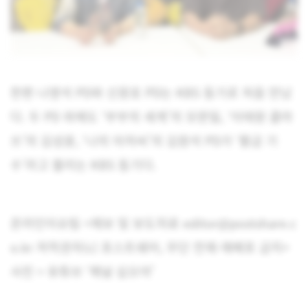
한편 나영석 PD와 신원호 PD는 KBS 동기로 처음 만났
다. 두 PD 외에도 ‘부부의 세계’의 모완일, ‘이태원 클라
쓰’의 김성윤, ‘나의 아저씨’의 김원석 PD가 ‘황금 기
수’라고 불리는 KBS 동기다.
온라인이슈팀 <제보 및 보도자료 editor@postshare.c
o.kr 저작권자(c) 포스트쉐어, 무단 전재-재배포 금지>
사진 = 유튜브 ‘채널 십오야’