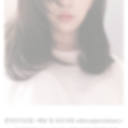
온라인이슈팀 <제보 및 보도자료 editor@postshare.c