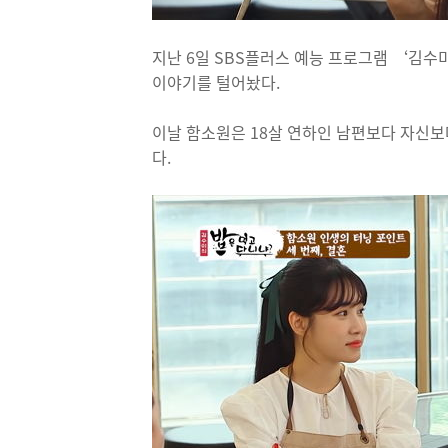
지난 6일 SBS플러스 예능 프로그램 ‘김
이야기를 털어놨다.
이날 함소원은 18살 연하인 남편보다 자신보
다.