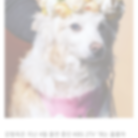
강형욱은 지난 4월 출연 중인 KBS 2TV ‘개는 훌륭하