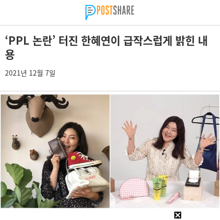
‘PPL 논란’ 터진 한혜연이 급작스럽게 밝힌 내
용
2021년 12월 7일