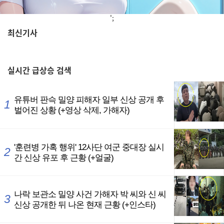
';
최신기사
,
실시간
급상승 검색