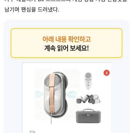
남기며 팬심을 드러냈다.
아래 내용 확인하고
계속 읽어 보세요!
X