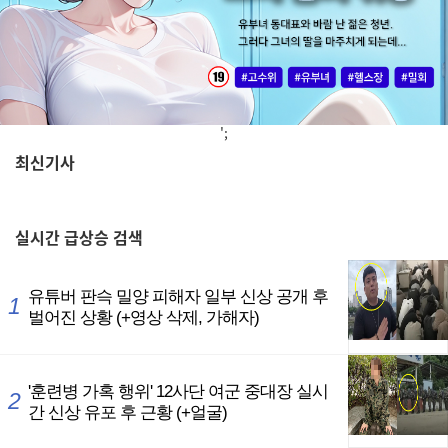
';
최신기사
,
실시간
급상승 검색