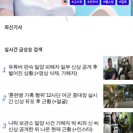
';
최신기사
,
실시간
급상승 검색