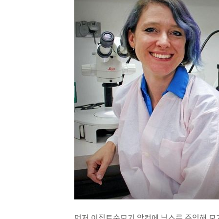
먼저 이집트숲모기 암컷에 닉스를 주입해 모