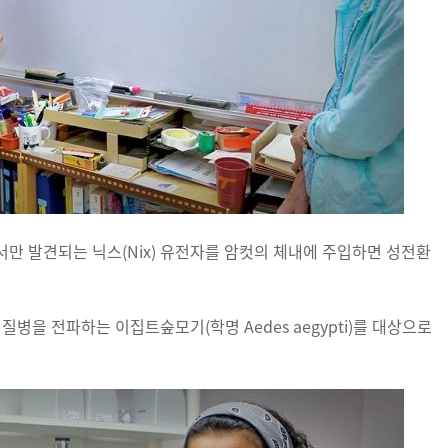
만 발견되는 닉스(Nix) 유전자를 암컷의 체내에 주입하면 성전환
병을 전파하는 이집트숲모기(학명 Aedes aegypti)를 대상으로